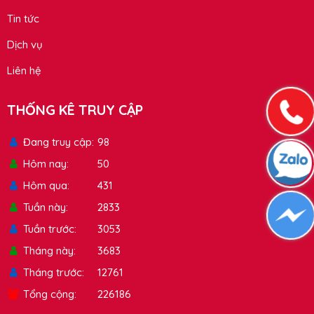
Tin tức
Dịch vụ
Liên hệ
THỐNG KÊ TRUY CẬP
Đang truy cập
98
Hôm nay
50
Hôm qua
431
Tuần này
2833
Tuần trước
3053
Tháng này
3683
Tháng trước
12761
Tổng cộng
226186