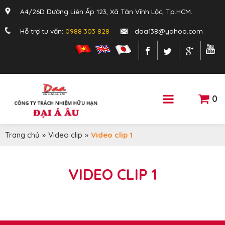
A4/26D Đường Liên Ấp 123, Xã Tân Vĩnh Lộc, Tp.HCM.
Hỗ trợ tư vấn:
0988 303 828
daa138@yahoo.com
0
Trang chủ
»
Video clip
»
Video clip 1
VIDEO CLIP 1