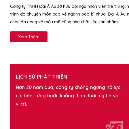
Công ty TNHH Đại Á Âu sở hữu đội ngũ nhân viên trẻ trung,
trình độ chuyên môn cao về ngành bao bì nhựa. Đại Á Âu 
chọn đa dạng về mẫu mã cũng như chất liệu sản phẩm.
Xem Thêm
LỊCH SỬ PHÁT TRIỂN
Hơn 20 năm qua, công ty không ngừng nỗ lực
cải tiến, từng bước khẳng định được uy tín và
vị trí.