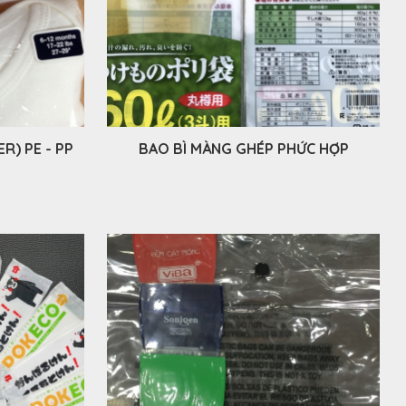
R) PE - PP
BAO BÌ MÀNG GHÉP PHỨC HỢP