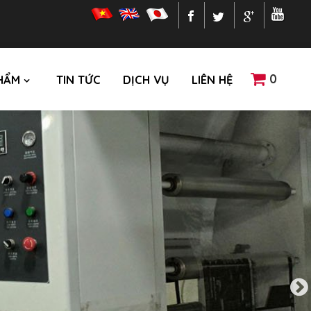
0
HẨM
TIN TỨC
DỊCH VỤ
LIÊN HỆ