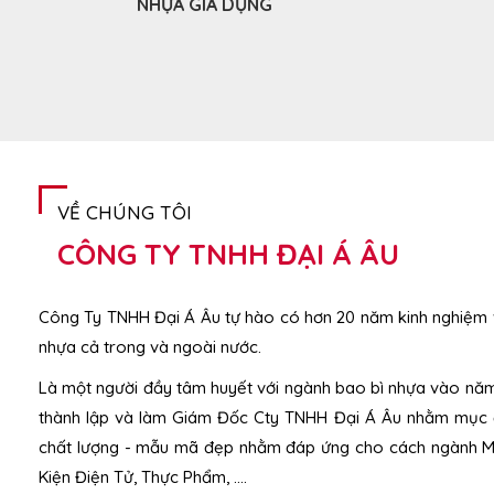
NHỰA GIA DỤNG
VỀ CHÚNG TÔI
CÔNG TY TNHH ĐẠI Á ÂU
Công Ty TNHH Đại Á Âu tự hào có hơn 20 năm kinh nghiệm v
nhựa cả trong và ngoài nước.
Là một người đầy tâm huyết với ngành bao bì nhựa vào nă
thành lập và làm Giám Đốc Cty TNHH Đại Á Âu nhằm mục 
chất lượng - mẫu mã đẹp nhằm đáp ứng cho cách ngành M
Kiện Điện Tử, Thực Phẩm, ….