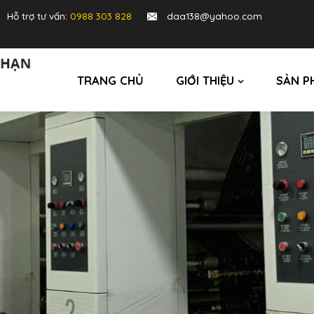
Hỗ trợ tư vấn:
0988 303 828
daa138@yahoo.com
TRANG CHỦ
GIỚI THIỆU
SẢN P