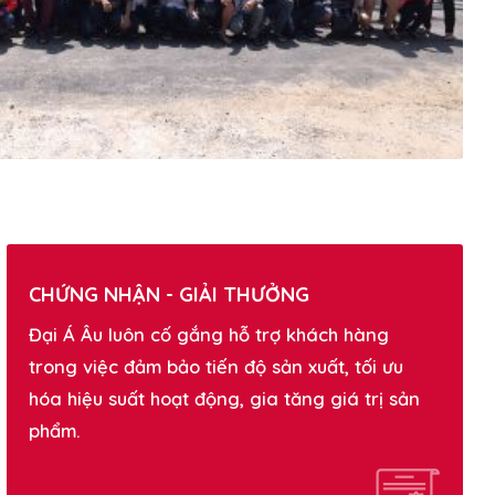
CHỨNG NHẬN - GIẢI THƯỞNG
Đại Á Âu luôn cố gắng hỗ trợ khách hàng
trong việc đảm bảo tiến độ sản xuất, tối ưu
hóa hiệu suất hoạt động, gia tăng giá trị sản
phẩm.