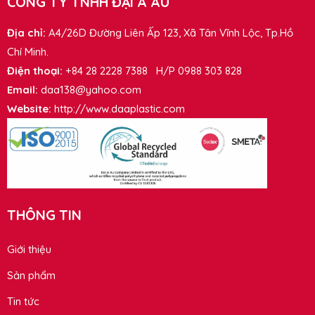
CÔNG TY TNHH ĐẠI Á ÂU
Địa chỉ:
A4/26D Đường Liên Ấp 123, Xã Tân Vĩnh Lộc, Tp.Hồ
Chí Minh.
Điện thoại:
+84 28 2228 7388 H/P 0988 303 828
Email:
daa138@yahoo.com
Website:
http://www.daaplastic.com
THÔNG TIN
Giới thiệu
Sản phẩm
Tin tức