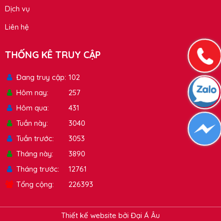
Dịch vụ
Liên hệ
THỐNG KÊ TRUY CẬP
Đang truy cập
102
Hôm nay
257
Hôm qua
431
Tuần này
3040
Tuần trước
3053
Tháng này
3890
Tháng trước
12761
Tổng cộng
226393
Thiết kế website bởi Đại Á Âu