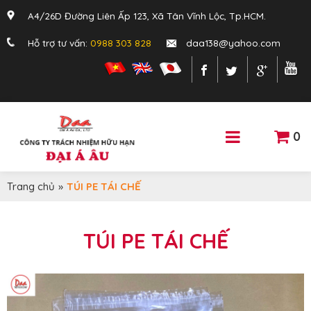
A4/26D Đường Liên Ấp 123, Xã Tân Vĩnh Lộc, Tp.HCM.
Hỗ trợ tư vấn:
0988 303 828
daa138@yahoo.com
0
Trang chủ
»
TÚI PE TÁI CHẾ
TÚI PE TÁI CHẾ