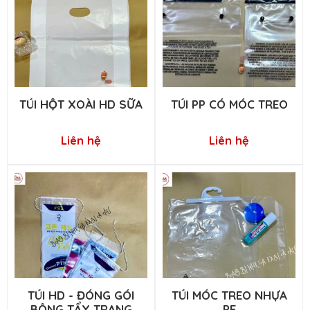
TÚI HỘT XOÀI HD SỮA
TÚI PP CÓ MÓC TREO
Liên hệ
Liên hệ
TÚI HD - ĐÓNG GÓI
TÚI MÓC TREO NHỰA
BÔNG TẨY TRANG
PE