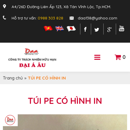
A4/26D Đường Liên Ấp 123, Xã Tân Vĩnh Lộc, Tp.HCM.
Hỗ trợ tư vấn:
0988 303 828
daa138@yahoo.com
0
Trang chủ
»
TÚI PE CÓ HÌNH IN
TÚI PE CÓ HÌNH IN